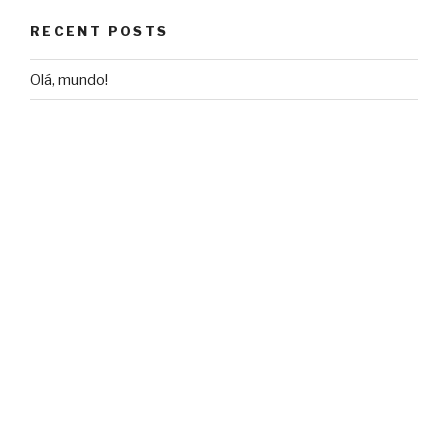
RECENT POSTS
Olá, mundo!
RECENT COMMENTS
Um comentarista do WordPress
on
Olá, mundo!
ARCHIVES
October 2018
CATEGORIES